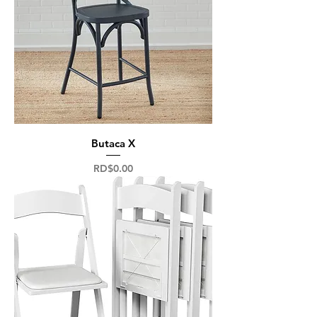
Butaca X
Precio
RD$0.00