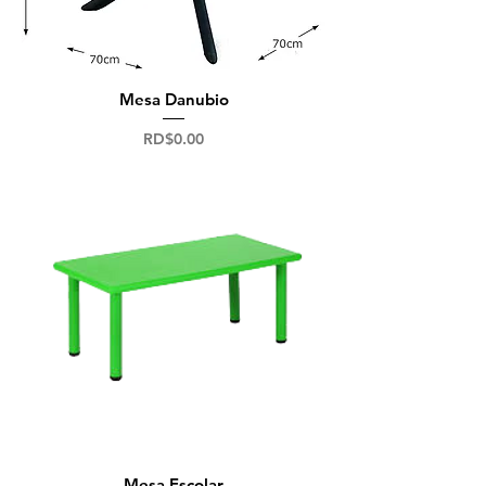
Mesa Danubio
Precio
RD$0.00
Mesa Escolar