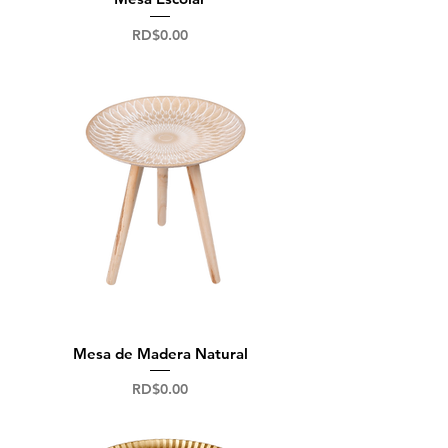
Precio
RD$0.00
Mesa de Madera Natural
Precio
RD$0.00