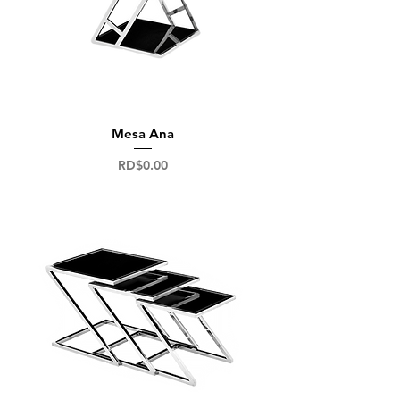
Mesa Ana
Precio
RD$0.00