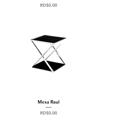
Precio
RD$0.00
Mesa Raul
Precio
RD$0.00