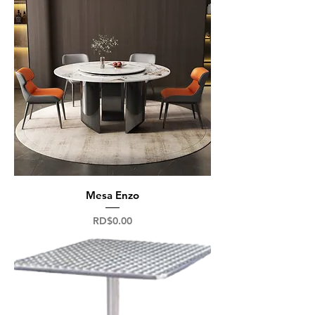
Mesa Enzo
Precio
RD$0.00