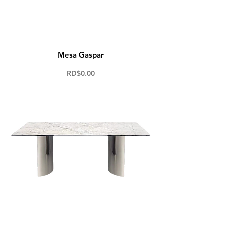
Mesa Gaspar
Precio
RD$0.00