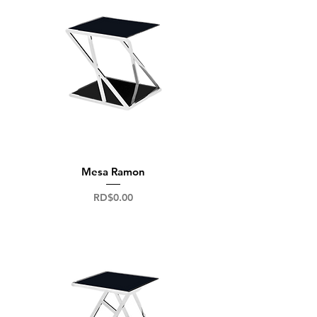
Mesa Ramon
Precio
RD$0.00