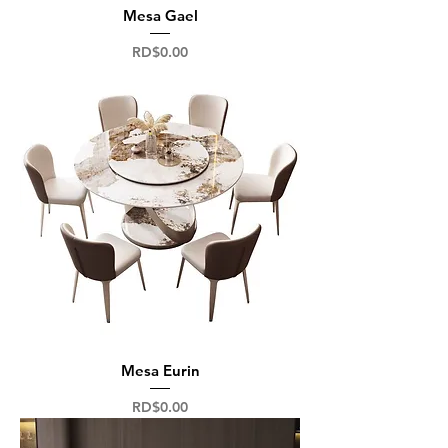
Mesa Gael
Precio
RD$0.00
Mesa Eurin
Precio
RD$0.00