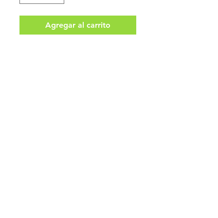
Agregar al carrito
Realizar compra
Impuestos no incluidos.
Aceptamos