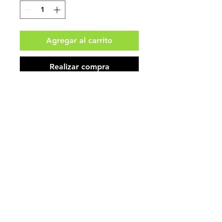
Agregar al carrito
Realizar compra
6 Unidades
80 * 65 * 165 CM
210 ML
Impuestos no incluidos.
Aceptamos