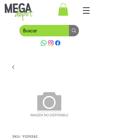
SKU: Y039242